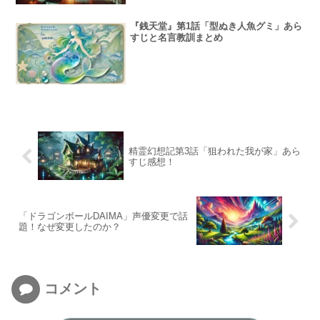
『銭天堂』第1話「型ぬき人魚グミ」あら
すじと名言教訓まとめ
精霊幻想記第3話「狙われた我が家」あら
すじ感想！
「ドラゴンボールDAIMA」声優変更で話
題！なぜ変更したのか？
コメント