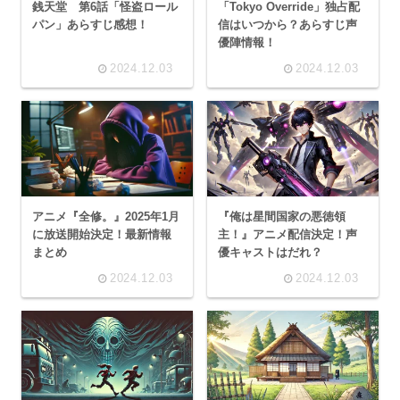
銭天堂 第6話「怪盗ロール
「Tokyo Override」独占配
パン」あらすじ感想！
信はいつから？あらすじ声
優陣情報！
2024.12.03
2024.12.03
アニメ『全修。』2025年1月
『俺は星間国家の悪徳領
に放送開始決定！最新情報
主！』アニメ配信決定！声
まとめ
優キャストはだれ？
2024.12.03
2024.12.03