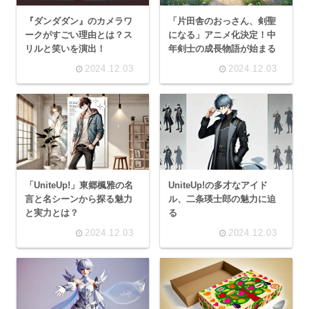
『ダンダダン』のカメラワ
「片田舎のおっさん、剣聖
ークがすごい理由とは？ス
になる」アニメ化決定！中
リルと笑いを演出！
年剣士の成長物語が始まる
2024.12.03
2024.12.03
「UniteUp!」東郷楓雅の名
UniteUp!の多才なアイド
言と名シーンから探る魅力
ル、二条瑛士郎の魅力に迫
と実力とは？
る
2024.12.03
2024.12.03