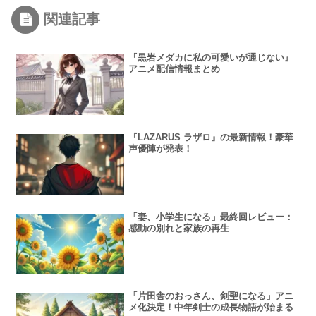
関連記事
『黒岩メダカに私の可愛いが通じない』
アニメ配信情報まとめ
『LAZARUS ラザロ』の最新情報！豪華
声優陣が発表！
「妻、小学生になる」最終回レビュー：
感動の別れと家族の再生
「片田舎のおっさん、剣聖になる」アニ
メ化決定！中年剣士の成長物語が始まる